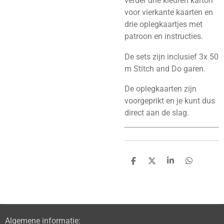
verder drie kleuren karton
voor vierkante kaarten en
drie oplegkaartjes met
patroon en instructies.
De sets zijn inclusief 3x 50
m Stitch and Do garen.
De oplegkaarten zijn
voorgeprikt en je kunt dus
direct aan de slag.
D
D
S
D
e
e
h
e
l
e
a
l
e
l
r
e
n
e
n
Algemene informatie: