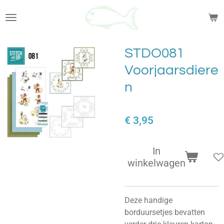
Ga
direct
naar
de
STDO081
hoofdinhoud
Voorjaarsdiere
n
€ 3,95
In
winkelwagen
Deze handige
borduursetjes bevatten