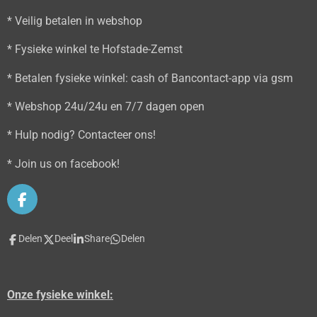
* Veilig betalen in webshop
* Fysieke winkel te Hofstade-Zemst
* Betalen fysieke winkel: cash of Bancontact-app via gsm
* Webshop 24u/24u en 7/7 dagen open
* Hulp nodig? Contacteer ons!
* Join us on facebook!
F
a
c
Delen
Deel
Share
Delen
e
b
o
o
Onze fysieke winkel:
k