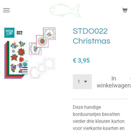
Ga
direct
naar
de
STDO022
hoofdinhoud
Christmas
€ 3,95
In
winkelwagen
Deze handige
borduursetjes bevatten
verder drie kleuren karton
voor vierkante kaarten en