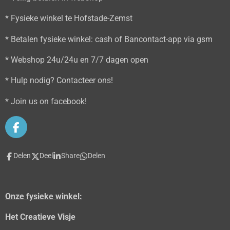
* Fysieke winkel te Hofstade-Zemst
* Betalen fysieke winkel: cash of Bancontact-app via gsm
* Webshop 24u/24u en 7/7 dagen open
* Hulp nodig? Contacteer ons!
* Join us on facebook!
F
a
c
Delen
Deel
Share
Delen
e
b
o
o
Onze fysieke winkel:
k
Het Creatieve Visje