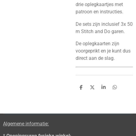
drie oplegkaartjes met
patroon en instructies.
De sets zijn inclusief 3x 50
m Stitch and Do garen.
De oplegkaarten zijn
voorgeprikt en je kunt dus
direct aan de slag.
D
D
S
D
e
e
h
e
l
e
a
l
e
l
r
e
n
e
n
Algemene informatie:
*
Openingsuren fysieke winkel: