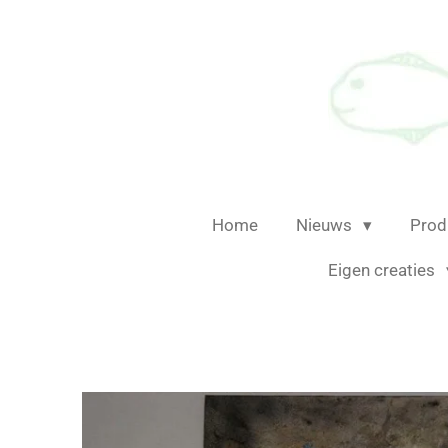
Ga
direct
naar
de
hoofdinhoud
Home
Nieuws
Prod
Eigen creaties