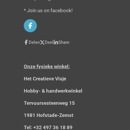
* Join us on facebook!
F
a
c
Delen
Deel
Share
e
b
o
o
Onze fysieke winkel:
k
Het Creatieve Visje
Hobby- & handwerkwinkel
Tervuursesteenweg 15
1981 Hofstade-Zemst
Tel: +32 497 36 18 89