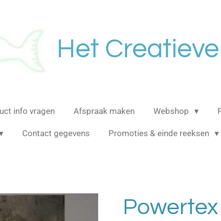
Het Creatieve
uct info vragen
Afspraak maken
Webshop
Contact gegevens
Promoties & einde reeksen
Powertex 