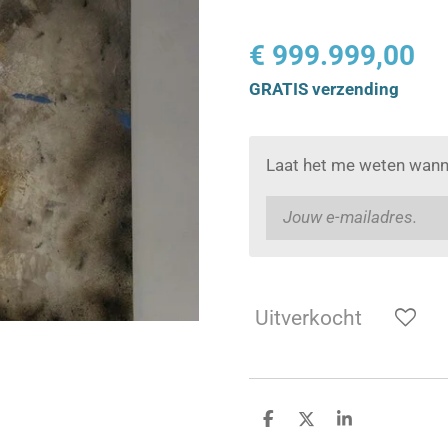
€ 999.999,00
GRATIS verzending
Laat het me weten wanne
Uitverkocht
D
D
S
e
e
h