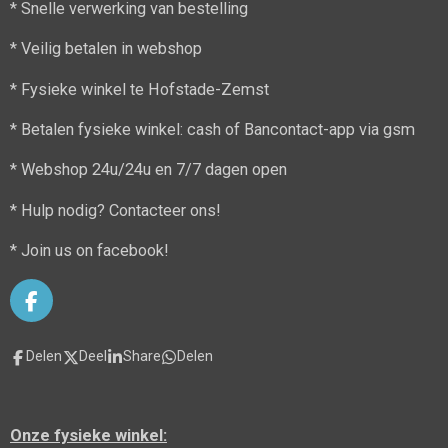
* Snelle verwerking van bestelling
* Veilig betalen in webshop
* Fysieke winkel te Hofstade-Zemst
* Betalen fysieke winkel: cash of Bancontact-app via gsm
* Webshop 24u/24u en 7/7 dagen open
* Hulp nodig? Contacteer ons!
* Join us on facebook!
F
a
c
Delen
Deel
Share
Delen
e
b
o
o
Onze fysieke winkel:
k