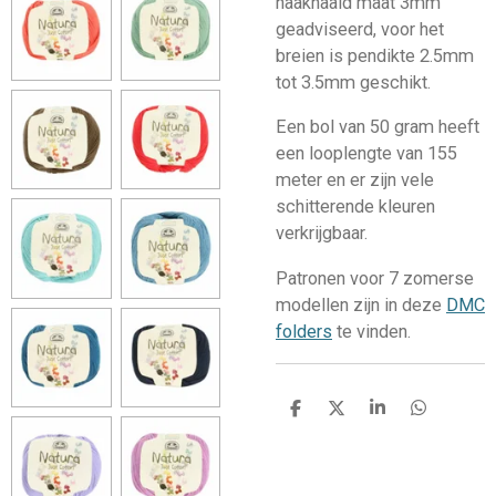
haaknaald maat 3mm
geadviseerd, voor het
breien is pendikte 2.5mm
tot 3.5mm geschikt.
Een bol van 50 gram heeft
een looplengte van 155
meter en er zijn vele
schitterende kleuren
verkrijgbaar.
Patronen voor 7 zomerse
modellen zijn in deze
DMC
folders
te vinden.
D
D
S
D
e
e
h
e
l
e
a
l
e
l
r
e
n
e
n