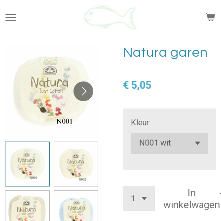
Ga
direct
naar
de
Natura garen
hoofdinhoud
€ 5,05
Kleur:
In
winkelwagen