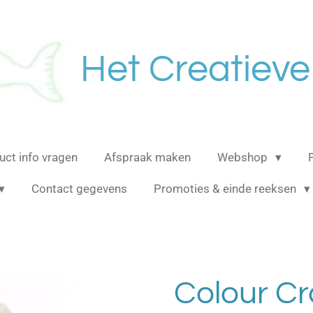
Het Creatieve
uct info vragen
Afspraak maken
Webshop
Contact gegevens
Promoties & einde reeksen
Colour Cr