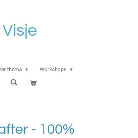
 Visje
Per thema
Workshops
after - 100%